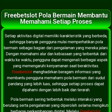
Freebetslot Pola Bermain Membantu
Memahami Setiap Proses
Setiap aktivitas digital memiliki karakteristik yang berbeda,
sehingga banyak pengguna mulai memperhatikan pola
bermain sebagai bagian dari pengalaman yang mereka jalani.
Dengan memahami alur dan kebiasaan yang terbentuk dari
waktu ke waktu, pengguna dapat mengenali berbagai aspek
yang memengaruhi kenyamanan saat beraktivitas.
Freebetslot
menghadirkan beragam informasi yang
membantu pengguna memahami pola bermain dari sudut
pandang yang lebih luas, sehingga setiap proses dapat
dipahami dengan lebih baik dan terarah.
Pola bermain sering terbentuk melalui interaksi yang
berulang serta pengalaman yang diperoleh selama mengikuti
berbagai perkembangan digital. Melalui
Freebetslot
,